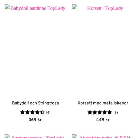
var:
är:
299 kr.
209 kr.
Babydoll och Stringtrosa
Korsett med metallskenor
(4)
(9)
Betygsatt
Betygsatt
369
kr
449
kr
4.5
av 5
4.78
av 5