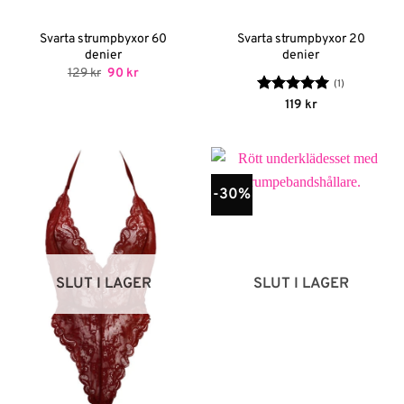
Svarta strumpbyxor 60
Svarta strumpbyxor 20
denier
denier
Det
Det
129
kr
90
kr
ursprungliga
nuvarande
(1)
priset
priset
Betygsatt
5
119
kr
var:
är:
av 5
129 kr.
90 kr.
-30%
SLUT I LAGER
SLUT I LAGER