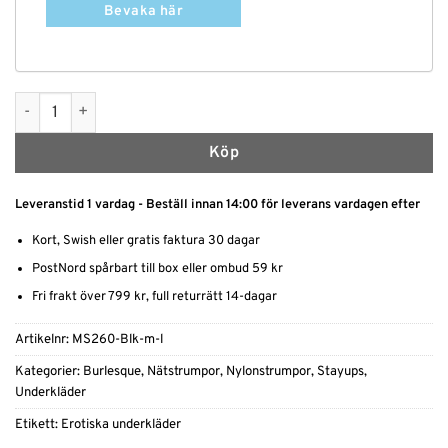
Bevaka här
Stay up damstrumpor i 15 den med bred spets och snörning mä
Köp
Leveranstid 1 vardag - Beställ innan 14:00 för leverans vardagen efter
Kort, Swish eller gratis faktura 30 dagar
PostNord spårbart till box eller ombud 59 kr
Fri frakt över 799 kr, full returrätt 14-dagar
Artikelnr:
MS260-Blk-m-l
Kategorier:
Burlesque
,
Nätstrumpor
,
Nylonstrumpor
,
Stayups
,
Underkläder
Etikett:
Erotiska underkläder