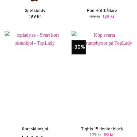
Spetsbody
Röd Höfthållare
Det
Det
199
kr
199
kr
139
kr
ursprungliga
nuvarande
priset
priset
var:
är:
199 kr.
139 kr.
-30%
Kort skinnkjol
Tights 15 denier black
Det
Det
129
kr
90
kr