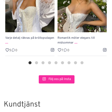
Varje detalj räknas på bröllopsdagen
Romantik möter elegans till
J
...
...
midsommar
w
5
0
7
0
Följ oss på Insta
Kundtjänst