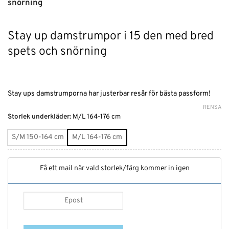
snörning
Stay up damstrumpor i 15 den med bred
spets och snörning
Stay ups damstrumporna har justerbar resår för bästa passform!
RENSA
Alternative:
Storlek underkläder
:
M/L 164-176 cm
S/M 150-164 cm
M/L 164-176 cm
Få ett mail när vald storlek/färg kommer in igen