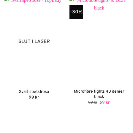
-30%
SLUT I LAGER
Microfibre tights 40 denier
Svart spetstrosa
black
99
kr
Det
Det
99
kr
69
kr
ursprungliga
nuvarande
priset
priset
var:
är:
99 kr.
69 kr.