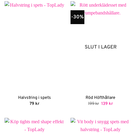
-30%
SLUT I LAGER
Halvstring i spets
Röd Höfthållare
Det
Det
79
kr
199
kr
139
kr
ursprungliga
nuvarande
priset
priset
var:
är:
199 kr.
139 kr.