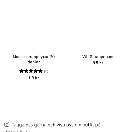
Mocca strumpbyxor 20
Vitt Strumpeband
denier
99
kr
(2)
Betygsatt
5
119
kr
av 5
Tagga oss gärna och visa oss din outfit på