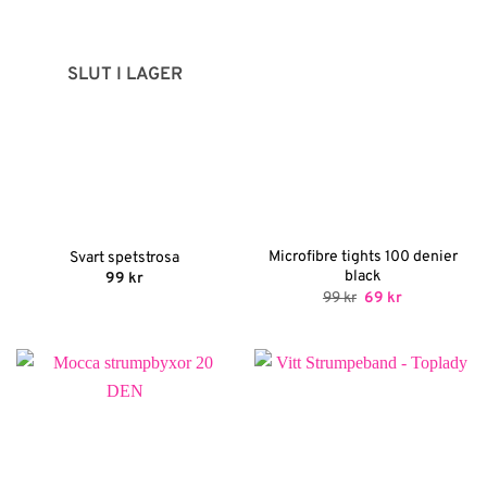
SLUT I LAGER
Microfibre tights 100 denier
Svart spetstrosa
black
99
kr
Det
Det
99
kr
69
kr
ursprungliga
nuvarande
priset
priset
var:
är:
99 kr.
69 kr.