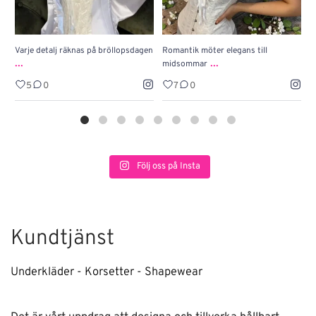
Varje detalj räknas på bröllopsdagen
Romantik möter elegans till
J
...
...
midsommar
w
5
0
7
0
Följ oss på Insta
Kundtjänst
Underkläder - Korsetter - Shapewear