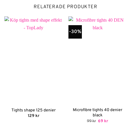
RELATERADE PRODUKTER
-30%
Microfibre tights 40 denier
Tights shape 125 denier
black
129
kr
Det
Det
99
kr
69
kr
ursprungliga
nuvarande
priset
priset