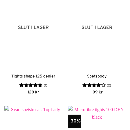
SLUT I LAGER
SLUT I LAGER
Tights shape 125 denier
Spetsbody
(1)
(2)
Betygsatt
5
Betygsatt
129
kr
199
kr
av 5
4
av 5
-30%