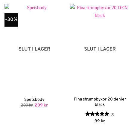
var:
är:
99 kr.
69 kr.
-30%
SLUT I LAGER
SLUT I LAGER
Fina strumpbyxor 20 denier
Spetsbody
black
Det
Det
299
kr
209
kr
ursprungliga
nuvarande
priset
priset
(1)
var:
är:
Betygsatt
5
99
kr
299 kr.
209 kr.
av 5