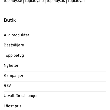
toplady.se
|
toplady.no
|
toplady.dk
|
toplady.fi
Butik
Alla produkter
Bästsäljare
Topp betyg
Nyheter
Kampanjer
REA
Utvalt för säsongen
Lägst pris