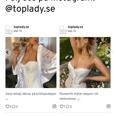
@toplady.se
toplady.se
toplady.se
Jun 16
Jun 16
Varje detalj räknas på bröllopsdagen
Romantik möter elegans till
J
...
...
midsommar
w
5
0
7
0