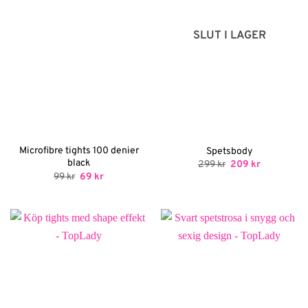
SLUT I LAGER
Microfibre tights 100 denier
Spetsbody
black
Det
Det
299
kr
209
kr
ursprungliga
nuvarande
Det
Det
99
kr
69
kr
priset
priset
ursprungliga
nuvarande
var:
är:
priset
priset
299 kr.
209 kr.
var:
är:
99 kr.
69 kr.