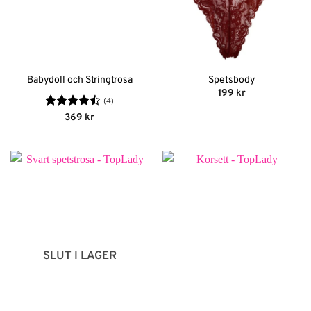
Babydoll och Stringtrosa
Spetsbody
199
kr
(4)
Betygsatt
369
kr
4.5
av 5
SLUT I LAGER