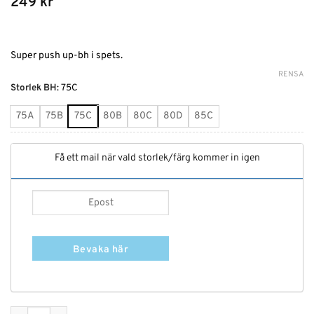
249
kr
Super push up-bh i spets.
RENSA
Alternative:
Storlek BH
:
75C
75A
75B
75C
80B
80C
80D
85C
Få ett mail när vald storlek/färg kommer in igen
Bevaka här
Extrem Push up-bh mängd