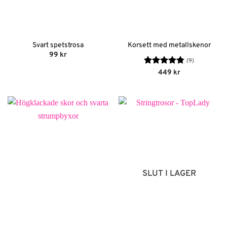
Svart spetstrosa
Korsett med metallskenor
99
kr
(9)
Betygsatt
449
kr
4.78
av 5
SLUT I LAGER