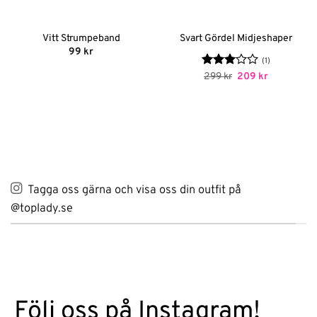
Vitt Strumpeband
Svart Gördel Midjeshaper
99
kr
(1)
Betygsatt
Det
Det
299
kr
209
kr
ursprungliga
nuvarande
3
av 5
priset
priset
var:
är:
299 kr.
209 kr.
Tagga oss gärna och visa oss din outfit på
@toplady.se
Följ oss på Instagram!