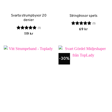
Svarta strumpbyxor 20
Stringtrosor spets
denier
(1)
(1)
Betygsatt
5
69
kr
av 5
Betygsatt
5
119
kr
av 5
-30%