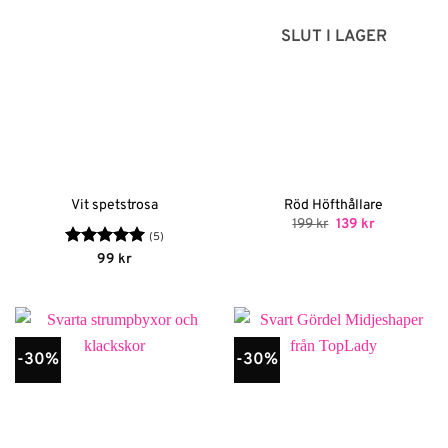
SLUT I LAGER
Vit spetstrosa
Röd Höfthållare
Det
Det
199
kr
139
kr
ursprungliga
nuvarande
(5)
priset
priset
Betygsatt
5
99
kr
var:
är:
av 5
199 kr.
139 kr.
-30%
-30%