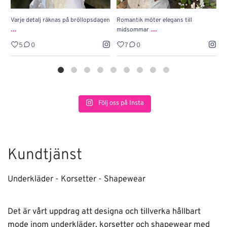
Varje detalj räknas på bröllopsdagen
Romantik möter elegans till
J
...
...
midsommar
w
5
0
7
0
Följ oss på Insta
Kundtjänst
Underkläder - Korsetter - Shapewear
Det är vårt uppdrag att designa och tillverka hållbart
mode inom underkläder, korsetter och shapewear med