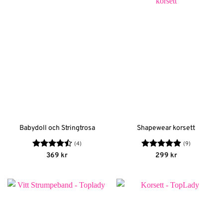
Babydoll och Stringtrosa
Shapewear korsett
(4)
(9)
Betygsatt
Betygsatt
369
kr
299
kr
4.5
av 5
4.89
av 5