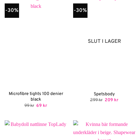
-30%
-30%
SLUT I LAGER
Microfibre tights 100 denier
Spetsbody
black
Det
Det
299
kr
209
kr
ursprungliga
nuvarande
Det
Det
99
kr
69
kr
priset
priset
ursprungliga
nuvarande
var:
är:
priset
priset
299 kr.
209 kr.
var:
är:
99 kr.
69 kr.