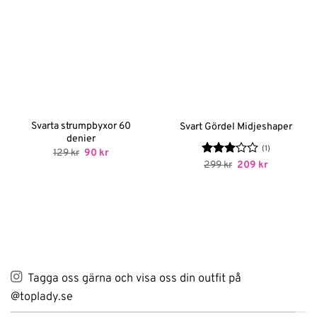
Svarta strumpbyxor 60
Svart Gördel Midjeshaper
denier
(1)
Det
Det
129
kr
90
kr
ursprungliga
nuvarande
Betygsatt
Det
Det
299
kr
209
kr
priset
priset
ursprungliga
nuvarande
3
av 5
var:
är:
priset
priset
129 kr.
90 kr.
var:
är:
299 kr.
209 kr.
Tagga oss gärna och visa oss din outfit på
@toplady.se