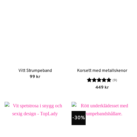
Vitt Strumpeband
Korsett med metallskenor
99
kr
(9)
Betygsatt
449
kr
4.78
av 5
-30%