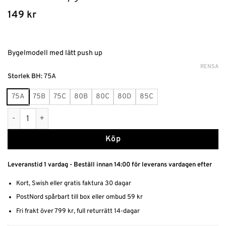
149
kr
Bygelmodell med lätt push up
RENSA
Alternative:
Storlek BH
:
75A
75A
75B
75C
80B
80C
80D
85C
Vadderad Bygelbh mängd
Köp
Leveranstid 1 vardag - Beställ innan 14:00 för leverans vardagen efter
Kort, Swish eller gratis faktura 30 dagar
PostNord spårbart till box eller ombud 59 kr
Fri frakt över 799 kr, full returrätt 14-dagar