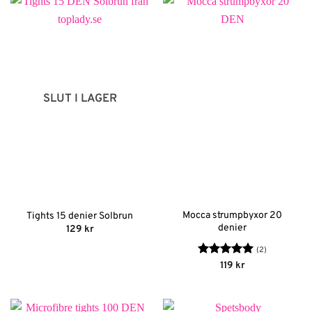
SLUT I LAGER
Mocca strumpbyxor 20
Tights 15 denier Solbrun
denier
129
kr
(2)
Betygsatt
5
119
kr
av 5