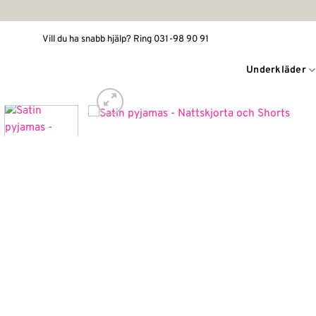
Skip
to
Vill du ha snabb hjälp? Ring 031-98 90 91
content
Underkläder