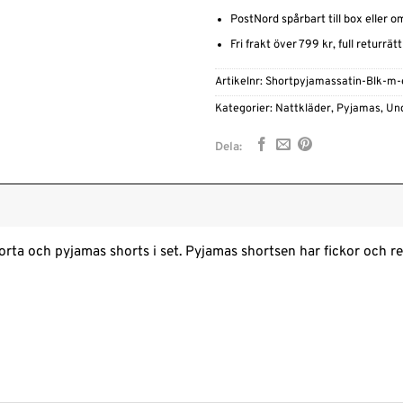
PostNord spårbart till box eller 
Fri frakt över 799 kr, full returrät
Artikelnr:
Shortpyjamassatin-Blk-m
Kategorier:
Nattkläder
,
Pyjamas
,
Un
Dela:
kjorta och pyjamas shorts i set. Pyjamas shortsen har fickor och 