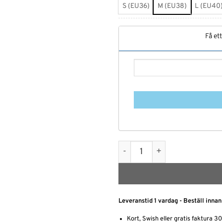
S (EU36)
M (EU38)
L (EU40
Få et
Satin pyjamas - Nattskjorta
Leveranstid 1 vardag - Beställ innan
Kort, Swish eller gratis faktura 3