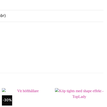
lör)
-30%