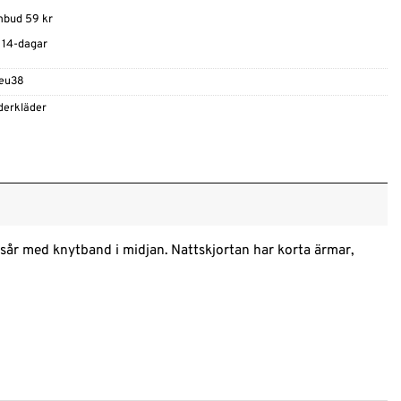
ombud 59 kr
t 14-dagar
-eu38
derkläder
resår med knytband i midjan. Nattskjortan har korta ärmar,