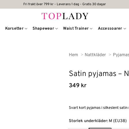
Fri frakt över 799 kr - Leverans 1 dag - Gratis 30 dagar
Korsetter
Shapewear
Waist Trainer
Accessoarer
Hem
Nattkläder
Pyjama
Satin pyjamas – N
349
kr
Svart kort pyjamas i silkeslent sati
Alternative:
Storlek underkläder
:
M (EU38)