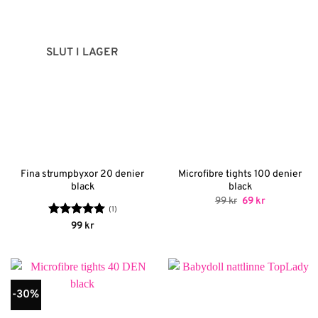
SLUT I LAGER
Fina strumpbyxor 20 denier
Microfibre tights 100 denier
black
black
Det
Det
99
kr
69
kr
ursprungliga
nuvarande
(1)
priset
priset
Betygsatt
5
99
kr
var:
är:
av 5
99 kr.
69 kr.
-30%