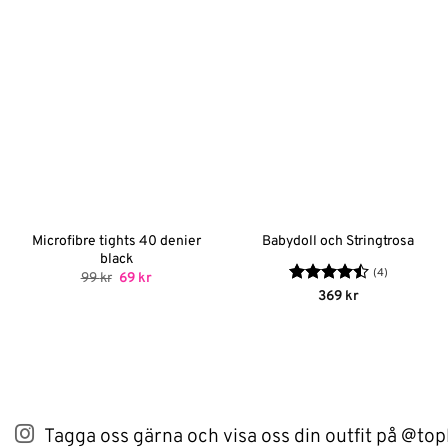
Microfibre tights 40 denier
Babydoll och Stringtrosa
black
(4)
Det
Det
99
kr
69
kr
ursprungliga
nuvarande
Betygsatt
369
kr
priset
priset
4.5
av 5
var:
är:
99 kr.
69 kr.
Tagga oss gärna och visa oss din outfit på @top