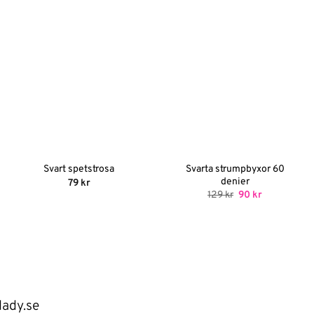
Svarta strumpbyxor 60
Svart spetstrosa
denier
79
kr
Det
Det
129
kr
90
kr
ursprungliga
nuvarande
priset
priset
var:
är:
129 kr.
90 kr.
lady.se