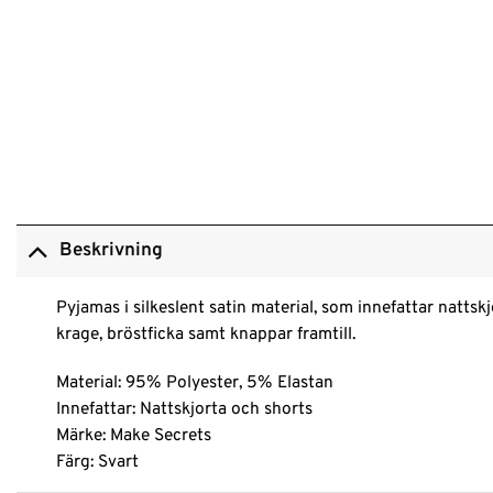
Beskrivning
Pyjamas i silkeslent satin material, som innefattar natts
krage, bröstficka samt knappar framtill.
Material:
95% Polyester, 5% Elastan
Innefattar: Nattskjorta och shorts
Märke: Make Secrets
F
ärg: Svart