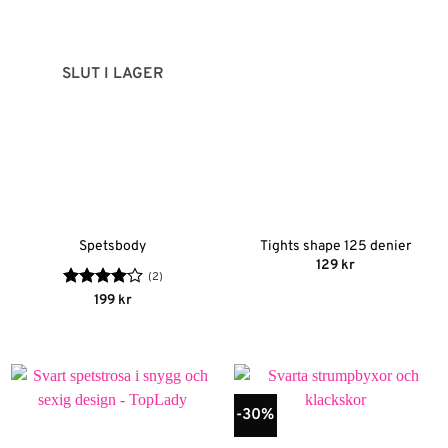
SLUT I LAGER
Spetsbody
Tights shape 125 denier
129
kr
(2)
Betygsatt
199
kr
4
av 5
-30%