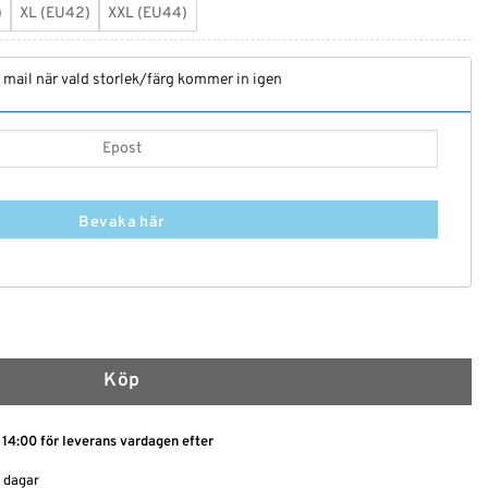
)
XL (EU42)
XXL (EU44)
t mail när vald storlek/färg kommer in igen
Bevaka här
 och Shorts mängd
Köp
 14:00 för leverans vardagen efter
0 dagar