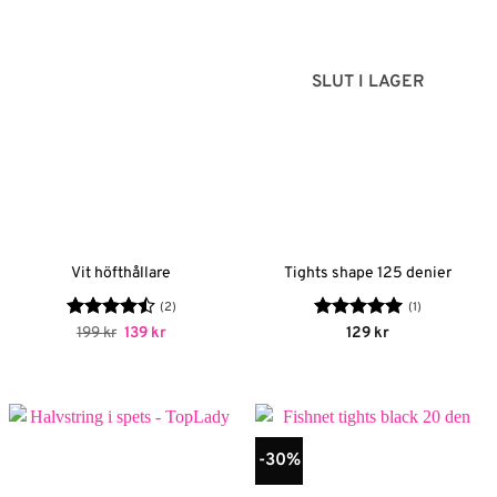
SLUT I LAGER
Vit höfthållare
Tights shape 125 denier
(2)
(1)
Betygsatt
Det
Det
Betygsatt
5
199
kr
139
kr
129
kr
ursprungliga
nuvarande
4.5
av 5
av 5
priset
priset
var:
är:
199 kr.
139 kr.
-30%