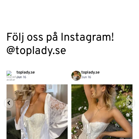
Följ oss på Instagram!
@toplady.se
toplady.se
toplady.se
Jun 16
Jun 16