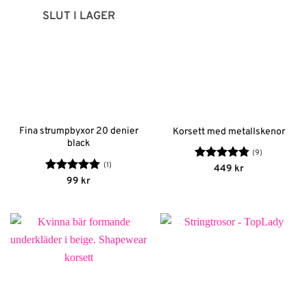
SLUT I LAGER
Fina strumpbyxor 20 denier
Korsett med metallskenor
black
(9)
(1)
Betygsatt
449
kr
4.78
av 5
Betygsatt
5
99
kr
av 5