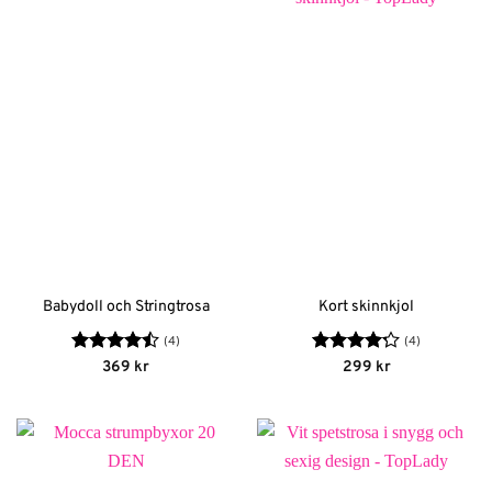
Babydoll och Stringtrosa
Kort skinnkjol
(4)
(4)
Betygsatt
Betygsatt
369
kr
299
kr
4.5
av 5
4.25
av 5