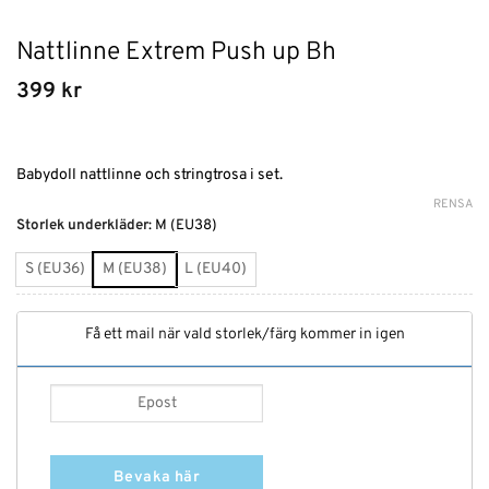
Nattlinne Extrem Push up Bh
399
kr
Babydoll nattlinne och stringtrosa i set.
RENSA
Alternative:
Storlek underkläder
:
M (EU38)
S (EU36)
M (EU38)
L (EU40)
Få ett mail när vald storlek/färg kommer in igen
Bevaka här