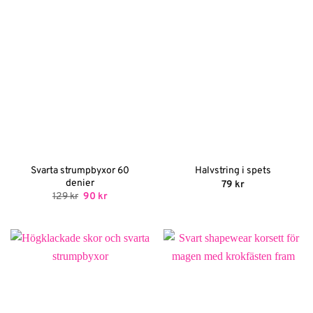
Svarta strumpbyxor 60
Halvstring i spets
denier
79
kr
Det
Det
129
kr
90
kr
ursprungliga
nuvarande
priset
priset
var:
är:
129 kr.
90 kr.