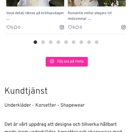
Varje detalj räknas på bröllopsdagen
Romantik möter elegans till
J
...
...
midsommar
w
6
0
8
0
Följ oss på Insta
Kundtjänst
Underkläder - Korsetter - Shapewear
Det är vårt uppdrag att designa och tillverka hållbart