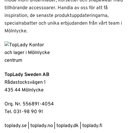
mode inom underkläder, korsetter och shapewear med
tillhörande accessoarer. Handla av oss för att få
inspiration, de senaste produktuppdateringarna,
specialrabatter och unika erbjudanden från vårt team i
Mölnlycke.
TopLady Sweden AB
Rådastocksvägen 1
435 44 Mölnlycke
Org. Nr. 556891-4054
Tel. 031-98 90 91
toplady.se
|
toplady.no
|
toplady.dk
|
toplady.fi