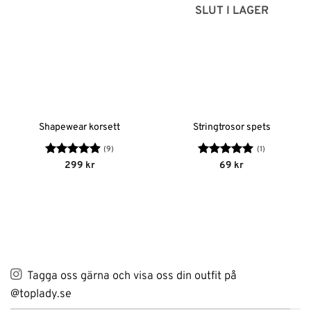
SLUT I LAGER
Shapewear korsett
Stringtrosor spets
(9)
(1)
Betygsatt
Betygsatt
5
299
kr
69
kr
4.89
av 5
av 5
Tagga oss gärna och visa oss din outfit på
@toplady.se