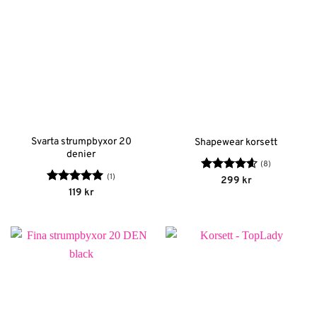
Svarta strumpbyxor 20
Shapewear korsett
denier
(8)
(1)
Betygsatt
299
kr
4.63
av 5
Betygsatt
5
119
kr
av 5