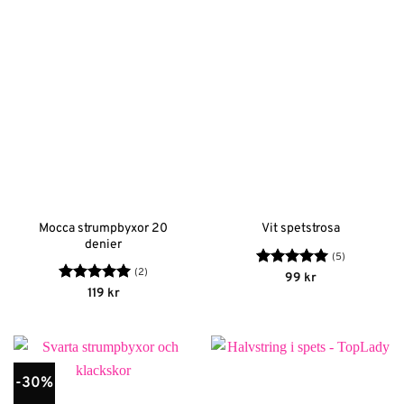
Mocca strumpbyxor 20
Vit spetstrosa
denier
(5)
(2)
Betygsatt
5
99
kr
av 5
Betygsatt
5
119
kr
av 5
-30%