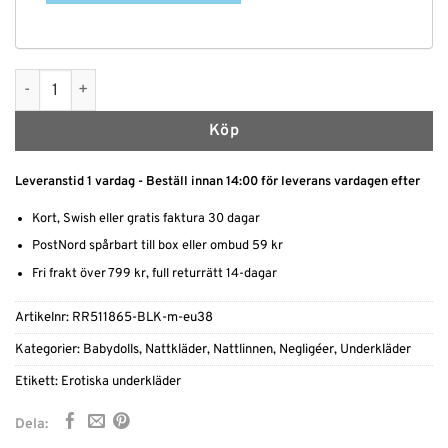
Nattlinne Extrem Push up Bh mängd
Köp
Leveranstid 1 vardag - Beställ innan 14:00 för leverans vardagen efter
Kort, Swish eller gratis faktura 30 dagar
PostNord spårbart till box eller ombud 59 kr
Fri frakt över 799 kr, full returrätt 14-dagar
Artikelnr:
RR511865-BLK-m-eu38
Kategorier:
Babydolls
,
Nattkläder
,
Nattlinnen
,
Negligéer
,
Underkläder
Etikett:
Erotiska underkläder
Dela: