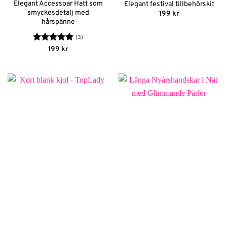
Elegant Accessoar Hatt som
Elegant festival tillbehörskit
smyckesdetalj med
199
kr
hårspänne
(3)
Betygsatt
5
199
kr
av 5