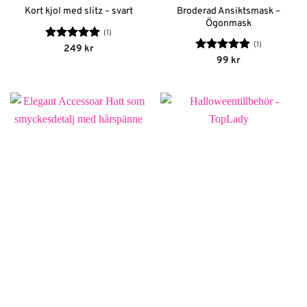
Broderad Ansiktsmask –
Kort kjol med slitz – svart
Ögonmask
(1)
(1)
Betygsatt
5
249
kr
av 5
Betygsatt
5
99
kr
av 5