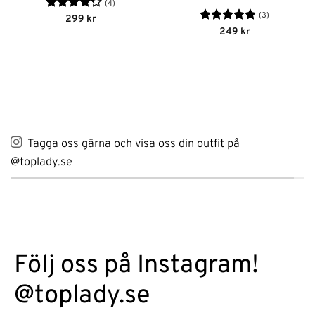
(4)
(3)
Betygsatt
299
kr
4.25
av 5
Betygsatt
5
249
kr
av 5
Tagga oss gärna och visa oss din outfit på
@toplady.se
Följ oss på Instagram!
@toplady.se