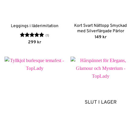
Kort Svart Nättopp Smyckad
Leggings i läderimitation
med Silverfärgade Pärlor
(1)
149
kr
Betygsatt
5
299
kr
av 5
SLUT I LAGER