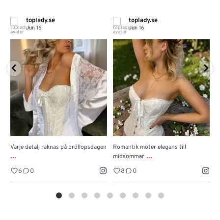
toplady.se
toplady.se
Jun 16
Jun 16
Varje detalj räknas på bröllopsdagen
Romantik möter elegans till
J
...
...
midsommar
w
6
0
8
0