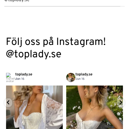
Följ oss på Instagram!
@toplady.se
toplady.se
toplady.se
Jun 16
Jun 16