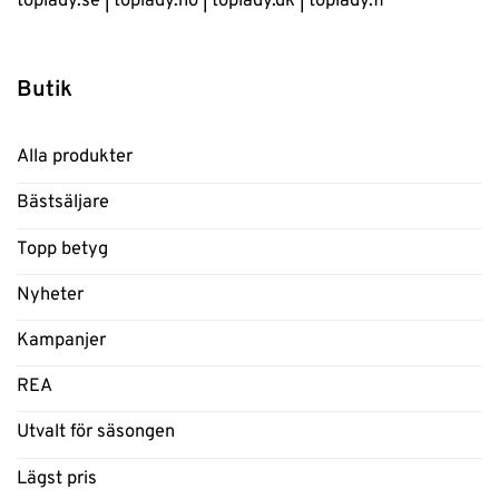
toplady.se
|
toplady.no
|
toplady.dk
|
toplady.fi
Butik
Alla produkter
Bästsäljare
Topp betyg
Nyheter
Kampanjer
REA
Utvalt för säsongen
Lägst pris