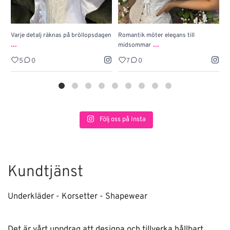
Varje detalj räknas på bröllopsdagen
Romantik möter elegans till
J
...
...
midsommar
w
5
0
7
0
Följ oss på Insta
Kundtjänst
Underkläder - Korsetter - Shapewear
Det är vårt uppdrag att designa och tillverka hållbart