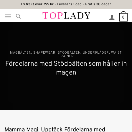
Skip
Fri frakt över 799 kr - Leverans 1 dag - Gratis 30 dagar
to
0
content
MAGBÄLTEN
,
SHAPEWEAR
,
STÖDBÄLTEN
,
UNDERKLÄDER
,
WAIST
TRAINER
Fördelarna med Stödbälten som håller in
magen
Mamma Magi: Upptäck Fördelarna med