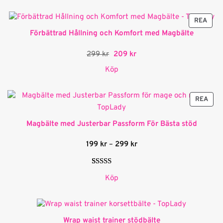
149 kr.
104 kr.
PRO
REA
PÅ
Förbättrad Hållning och Komfort med Magbälte
REA
Det
Det
299
kr
209
kr
ursprungliga
nuvarande
priset
priset
Köp
var:
är:
299 kr.
209 kr.
PRO
REA
PÅ
REA
Magbälte med Justerbar Passform För Bästa stöd
Prisintervall:
199
kr
–
299
kr
199 kr
till
299 kr
Betygsatt
2
Köp
5.00
av 5
baserat på
kundrecensioner
Wrap waist trainer stödbälte