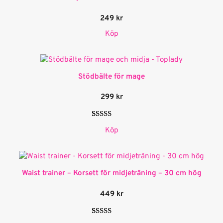
249
kr
Köp
Stödbälte för mage
299
kr
Betygsatt
5
Köp
4.20
av 5
baserat på
kundrecensioner
Waist trainer – Korsett för midjeträning – 30 cm hög
449
kr
Betygsatt
1