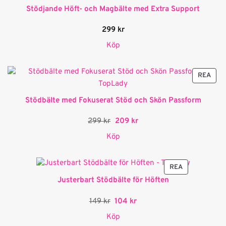
Stödjande Höft- och Magbälte med Extra Support
299
kr
Köp
PRO
REA
PÅ
REA
Stödbälte med Fokuserat Stöd och Skön Passform
Det
Det
299
kr
209
kr
ursprungliga
nuvarande
priset
priset
Köp
var:
är:
299 kr.
209 kr.
PRODUKTER
REA
PÅ
Justerbart Stödbälte för Höften
REA
Det
Det
149
kr
104
kr
ursprungliga
nuvarande
priset
priset
Köp
var:
är: