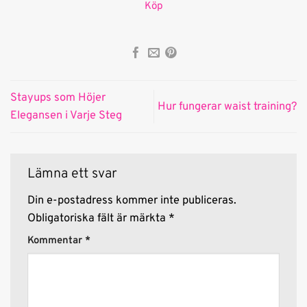
Köp
5.00
av 5
baserat på
kundrecension
Stayups som Höjer
Hur fungerar waist training?
Elegansen i Varje Steg
Lämna ett svar
Din e-postadress kommer inte publiceras.
Obligatoriska fält är märkta
*
Kommentar
*