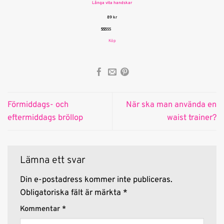
Långa vita handskar
89
kr
Betygsatt
4
Köp
4.75
av 5
baserat på
kundrecensioner
Förmiddags- och
När ska man använda en
eftermiddags bröllop
waist trainer?
Lämna ett svar
Din e-postadress kommer inte publiceras.
Obligatoriska fält är märkta
*
Kommentar
*