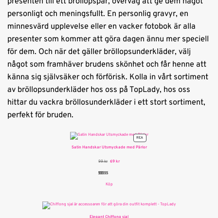
presenten till ett bröllopspar, överväg att ge dem något
personligt och meningsfullt. En personlig gravyr, en
minnesvärd upplevelse eller en vacker fotobok är alla
presenter som kommer att göra dagen ännu mer speciell
för dem. Och när det gäller bröllopsunderkläder, välj
något som framhäver brudens skönhet och får henne att
känna sig självsäker och förförisk. Kolla in vårt sortiment
av bröllopsunderkläder hos oss på TopLady, hos oss
hittar du vackra bröllosunderkläder i ett stort sortiment,
perfekt för bruden.
PRODUKTER
REA
PÅ
Satin Handskar Utsmyckade med Pärlor
REA
Det
Det
99
kr
69
kr
ursprungliga
nuvarande
priset
priset
var:
är:
99 kr.
69 kr.
Betygsatt
1
Köp
5.00
av 5
baserat på
kundrecension
Elegant Chiffong sjal