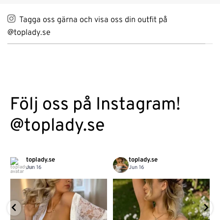
Tagga oss gärna och visa oss din outfit på
@toplady.se
Följ oss på Instagram!
@toplady.se
toplady.se
toplady.se
Jun 16
Jun 16