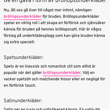
Ge en gåva i form av bröllopsunderkläder
Nu, låt oss gå över till något mer intimt, nämligen
bröllopsunderkläder
för bruden. Bröllopsunderkläder
spelar en viktig roll i att skapa en förförisk och självsäker
känsla för bruden på hennes bröllopsnatt. Här är några
förslag på underklädesplagg som kan göra bruden känna
sig extra speciell:
Spetsunderkläder:
Spets är en klassisk och romantisk stil som alltid är
populär när det gäller
bröllopsunderkläder
. Välj en
vacker spetsbh och matchande trosor eller en negligé för
en förförisk touch.
Satinunderkläder:
Satin ger en lyxig och sofistikerad känsla. En satin-bh