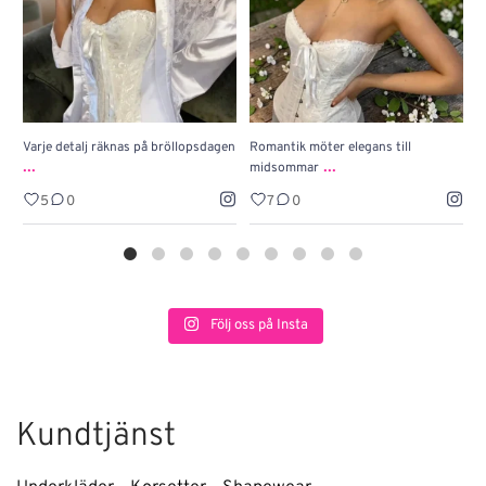
Varje detalj räknas på bröllopsdagen
Romantik möter elegans till
J
...
...
midsommar
w
5
0
7
0
Följ oss på Insta
Kundtjänst