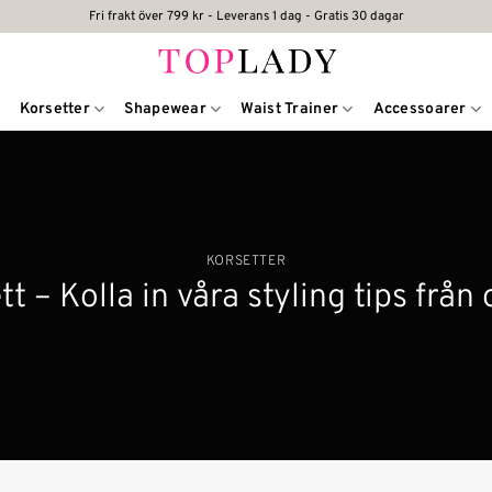
Fri frakt över 799 kr - Leverans 1 dag - Gratis 30 dagar
Korsetter
Shapewear
Waist Trainer
Accessoarer
KORSETTER
tt – Kolla in våra styling tips frå