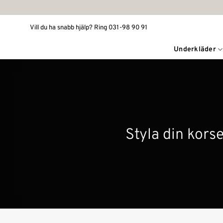
Skip
to
Vill du ha snabb hjälp? Ring 031-98 90 91
content
Underkläder
Styla din korse