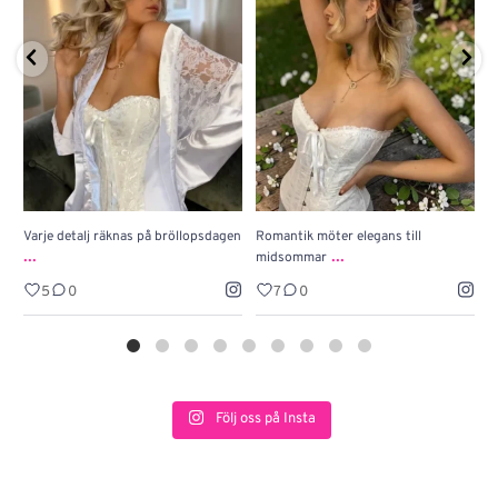
Varje detalj räknas på bröllopsdagen
Romantik möter elegans till
J
...
...
midsommar
w
5
0
7
0
Följ oss på Insta