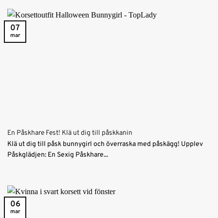
07
mar
En Påskhare Fest! Klä ut dig till påskkanin
Klä ut dig till påsk bunnygirl och överraska med påskägg! Upplev
Påskglädjen: En Sexig Påskhare...
06
mar