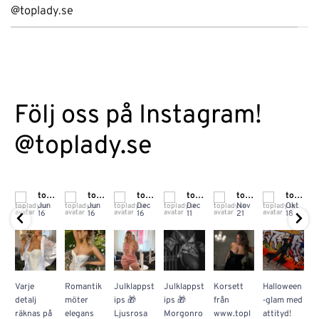
@toplady.se
Följ oss på Instagram!
@toplady.se
toplady.se
toplady.se
toplady.se
toplady.se
toplady.se
toplady.se
Jun
Jun
Dec
Dec
Nov
Okt
16
16
16
11
21
18
Varje
Romantik
Julklappst
Julklappst
Korsett
Halloween

detalj
möter
ips 🎁
ips 🎁
från
‑glam med
S
räknas på
elegans
Ljusrosa
Morgonro
www.topl
attityd!
s