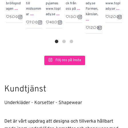
bröllopsd
till
pyjamas
ck från
ady.se
www.topl
h
...
...
...
agen
midsomm
www.topl
oss på
Formen,
ady.se
P
...
...
ar
ady.se
känslan,
o
5
0
13
1
12
0
...
7
0
40
1
12
0
Följ oss på Insta
Kundtjänst
Underkläder - Korsetter - Shapewear
Det är vårt uppdrag att designa och tillverka hållbart