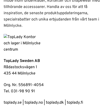
mode inom underkläder, korsetter och shapewear med
tillhörande accessoarer. Handla av oss för att få
inspiration, de senaste produktuppdateringarna,
specialrabatter och unika erbjudanden från vårt team i
Mölnlycke.
TopLady Sweden AB
Rådastocksvägen 1
435 44 Mölnlycke
Org. Nr. 556891-4054
Tel. 031-98 90 91
toplady.se
|
toplady.no
|
toplady.dk
|
toplady.fi