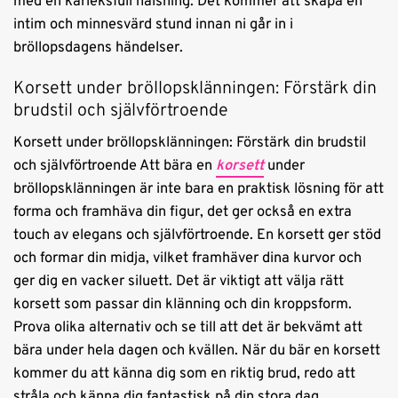
med en kärleksfull hälsning. Det kommer att skapa en
intim och minnesvärd stund innan ni går in i
bröllopsdagens händelser.
Korsett under bröllopsklänningen: Förstärk din
brudstil och självförtroende
Korsett under bröllopsklänningen: Förstärk din brudstil
och självförtroende Att bära en
korsett
under
bröllopsklänningen är inte bara en praktisk lösning för att
forma och framhäva din figur, det ger också en extra
touch av elegans och självförtroende. En korsett ger stöd
och formar din midja, vilket framhäver dina kurvor och
ger dig en vacker siluett. Det är viktigt att välja rätt
korsett som passar din klänning och din kroppsform.
Prova olika alternativ och se till att det är bekvämt att
bära under hela dagen och kvällen. När du bär en korsett
kommer du att känna dig som en riktig brud, redo att
stråla och känna dig fantastisk på din stora dag.