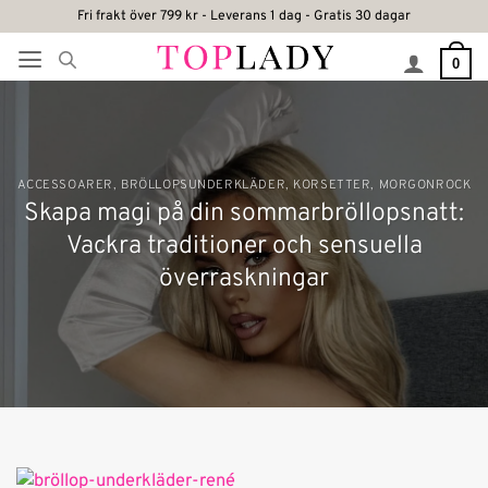
Skip
Fri frakt över 799 kr - Leverans 1 dag - Gratis 30 dagar
to
0
content
ACCESSOARER
,
BRÖLLOPSUNDERKLÄDER
,
KORSETTER
,
MORGONROCK
Skapa magi på din sommarbröllopsnatt:
Vackra traditioner och sensuella
överraskningar