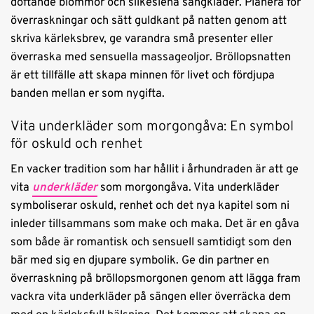
doftande blommor och silkeslena sängkläder. Planera för
överraskningar och sätt guldkant på natten genom att
skriva kärleksbrev, ge varandra små presenter eller
överraska med sensuella massageoljor. Bröllopsnatten
är ett tillfälle att skapa minnen för livet och fördjupa
banden mellan er som nygifta.
Vita underkläder som morgongåva: En symbol
för oskuld och renhet
En vacker tradition som har hållit i århundraden är att ge
vita
underkläder
som morgongåva. Vita underkläder
symboliserar oskuld, renhet och det nya kapitel som ni
inleder tillsammans som make och maka. Det är en gåva
som både är romantisk och sensuell samtidigt som den
bär med sig en djupare symbolik. Ge din partner en
överraskning på bröllopsmorgonen genom att lägga fram
vackra vita underkläder på sängen eller överräcka dem