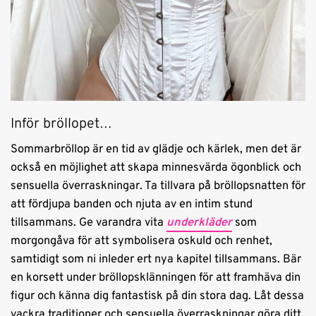
Inför bröllopet…
Sommarbröllop är en tid av glädje och kärlek, men det är
också en möjlighet att skapa minnesvärda ögonblick och
sensuella överraskningar. Ta tillvara på bröllopsnatten för
att fördjupa banden och njuta av en intim stund
tillsammans. Ge varandra vita
underkläder
som
morgongåva för att symbolisera oskuld och renhet,
samtidigt som ni inleder ert nya kapitel tillsammans. Bär
en korsett under bröllopsklänningen för att framhäva din
figur och känna dig fantastisk på din stora dag. Låt dessa
vackra traditioner och sensuella överraskningar göra ditt