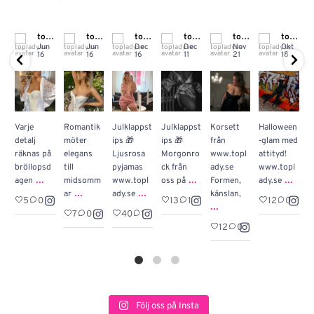
toplady.se
toplady.se
toplady.se
toplady.se
toplady.se
toplady.se
Jun
Jun
Dec
Dec
Nov
Okt
16
16
16
11
21
18
Varje
Romantik
Julklappst
Julklappst
Korsett
Halloween

detalj
möter
ips 🎁
ips 🎁
från
‑glam med
S
räknas på
elegans
Ljusrosa
Morgonro
www.topl
attityd!
s
bröllopsd
till
pyjamas
ck från
ady.se
www.topl
h
...
...
...
agen
midsomm
www.topl
oss på
Formen,
ady.se
P
...
...
ar
ady.se
känslan,
o
5
0
13
1
12
0
...
7
0
40
1
12
0
Följ oss på Insta