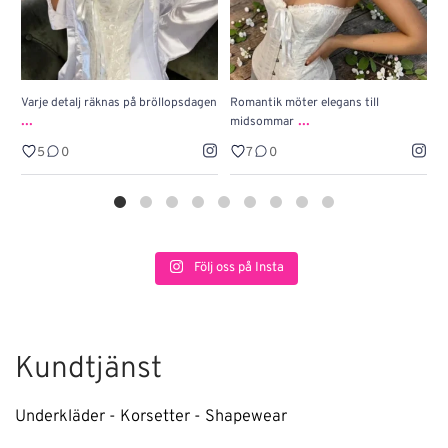
Varje detalj räknas på bröllopsdagen
Romantik möter elegans till
J
...
...
midsommar
w
5
0
7
0
Följ oss på Insta
Kundtjänst
Underkläder - Korsetter - Shapewear