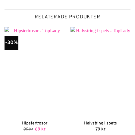
RELATERADE PRODUKTER
-30%
Hipstertrosor
Halvstring i spets
Det
Det
99
kr
69
kr
79
kr
ursprungliga
nuvarande