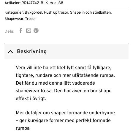
Artikelnr:
RR147742-BLK-m-eu38
Kategorier:
Byxgördel
,
Push up trosor
,
Shape in och stödbälten
,
Shapewear
,
Trosor
Dela:
Beskrivning
Vem vill inte ha ett litet lyft samt få fylligare,
tightare, rundare och mer utåtstående rumpa.
Det får du med denna lätt vadderade
shapewear trosa. Den har även en bra shape
effekt i övrigt.
Mer detaljer om shaper formande underbyxor:
– ger kurvigare former med perfekt formade
rumpa