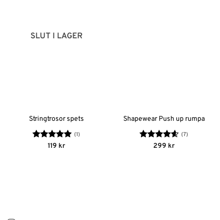
SLUT I LAGER
Stringtrosor spets
Shapewear Push up rumpa
(1)
(7)
Betygsatt
5
Betygsatt
119
kr
299
kr
av 5
4.57
av 5