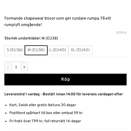
Formande shapewear trosor som ger rundare rumpa. Få ett
rumplyft omgående!
RENSA
Alternative:
Storlek underkläder
:
M (EU38)
S (EU36)
M (EU38)
L (EU40)
XL (EU42)
Shapewear Vadderad bakdel mängd
Köp
Leveranstid 1 vardag - Beställ innan 14:00 för leverans vardagen efter
Kort, Swish eller gratis faktura 30 dagar
PostNord spårbart till box eller ombud 59 kr
Fri frakt över 799 kr, full returrätt 14-dagar