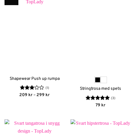
Shapewear Push up rumpa
(1)
Stringtrosa med spets
Betygsatt
Prisintervall:
209
kr
–
299
kr
(3)
209 kr
3
av 5
till
Betygsatt
5
79
kr
299 kr
av 5