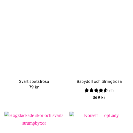
Svart spetstrosa
Babydoll och Stringtrosa
79
kr
(4)
Betygsatt
369
kr
4.5
av 5