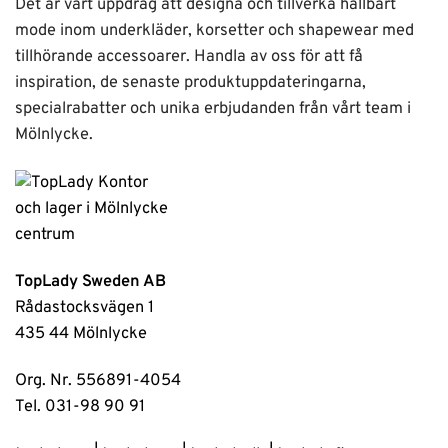
Det är vårt uppdrag att designa och tillverka hållbart
mode inom underkläder, korsetter och shapewear med
tillhörande accessoarer. Handla av oss för att få
inspiration, de senaste produktuppdateringarna,
specialrabatter och unika erbjudanden från vårt team i
Mölnlycke.
TopLady Sweden AB
Rådastocksvägen 1
435 44 Mölnlycke
Org. Nr. 556891-4054
Tel. 031-98 90 91