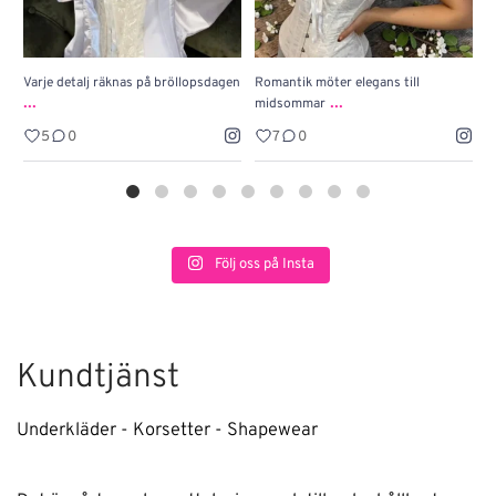
Varje detalj räknas på bröllopsdagen
Romantik möter elegans till
J
...
...
midsommar
w
5
0
7
0
Följ oss på Insta
Kundtjänst
Underkläder - Korsetter - Shapewear