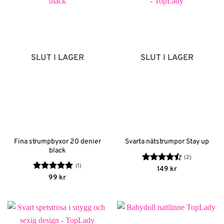
SLUT I LAGER
SLUT I LAGER
Fina strumpbyxor 20 denier
Svarta nätstrumpor Stay up
black
(2)
(1)
Betygsatt
149
kr
4.5
av 5
Betygsatt
5
99
kr
av 5