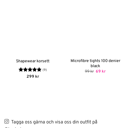
Microfibre tights 100 denier
Shapewear korsett
black
(9)
Det
Det
99
kr
69
kr
ursprungliga
nuvarande
Betygsatt
299
kr
priset
priset
4.89
av 5
var:
är:
99 kr.
69 kr.
Tagga oss gärna och visa oss din outfit på