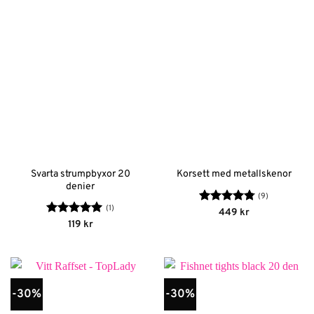
Svarta strumpbyxor 20
Korsett med metallskenor
denier
(9)
(1)
Betygsatt
449
kr
4.78
av 5
Betygsatt
5
119
kr
av 5
-30%
-30%