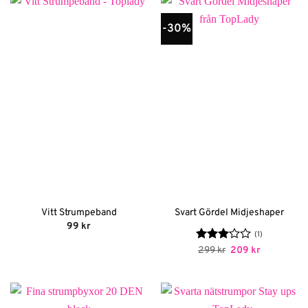
-30%
Vitt Strumpeband
Svart Gördel Midjeshaper
99
kr
(1)
Betygsatt
Det
Det
299
kr
209
kr
ursprungliga
nuvarande
3
av 5
priset
priset
var:
är:
299 kr.
209 kr.