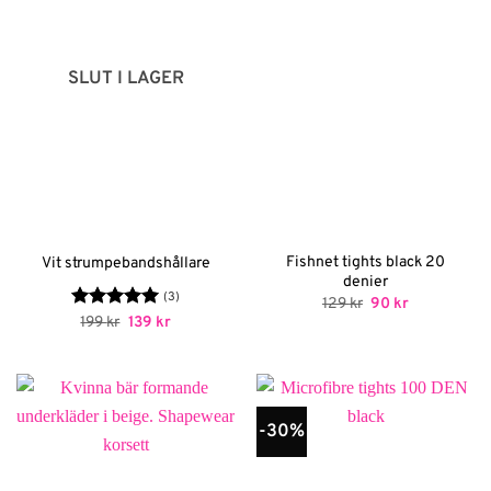
SLUT I LAGER
Fishnet tights black 20
Vit strumpebandshållare
denier
(3)
Det
Det
129
kr
90
kr
ursprungliga
nuvarande
Betygsatt
Det
5
Det
199
kr
139
kr
priset
priset
ursprungliga
nuvarande
av 5
var:
är:
priset
priset
129 kr.
90 kr.
var:
är:
199 kr.
139 kr.
-30%