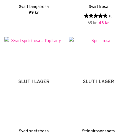
Svart tangatrosa
Svart trosa
99
kr
(1)
Betygsatt
Det
5
Det
69
kr
48
kr
ursprungliga
nuvarande
av 5
priset
priset
var:
är:
69 kr.
48 kr.
SLUT I LAGER
SLUT I LAGER
Svart spetstrosa
Stringtrosor spets