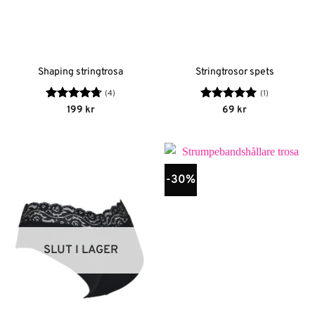
Shaping stringtrosa
Stringtrosor spets
(4)
(1)
Betygsatt
Betygsatt
5
199
kr
69
kr
4.75
av 5
av 5
-30%
SLUT I LAGER