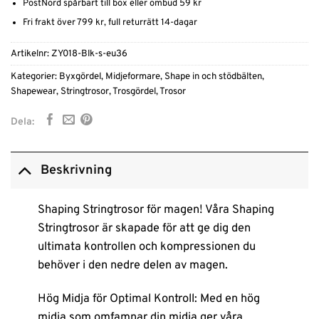
PostNord spårbart till box eller ombud 59 kr
Fri frakt över 799 kr, full returrätt 14-dagar
Artikelnr:
ZY018-Blk-s-eu36
Kategorier:
Byxgördel
,
Midjeformare
,
Shape in och stödbälten
,
Shapewear
,
Stringtrosor
,
Trosgördel
,
Trosor
Dela:
Beskrivning
Shaping Stringtrosor för magen! Våra Shaping
Stringtrosor är skapade för att ge dig den
ultimata kontrollen och kompressionen du
behöver i den nedre delen av magen.
Hög Midja för Optimal Kontroll: Med en hög
midja som omfamnar din midja ger våra