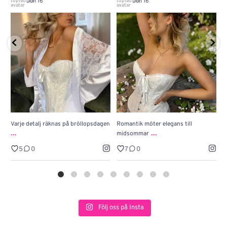
Jun 16
Jun 16
Varje detalj räknas på bröllopsdagen
Romantik möter elegans till
J
...
...
midsommar
w
5
0
7
0
Följ oss på Insta