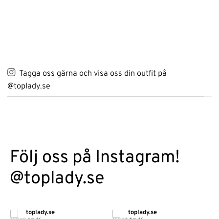
ursprungliga
nuvarande
priset
priset
var:
är:
99 kr.
69 kr.
Tagga oss gärna och visa oss din outfit på
@toplady.se
Följ oss på Instagram!
@toplady.se
toplady.se
toplady.se