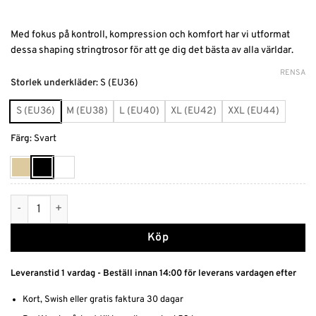
Med fokus på kontroll, kompression och komfort har vi utformat
dessa shaping stringtrosor för att ge dig det bästa av alla världar.
RENSA
Alternative:
Storlek underkläder
:
S (EU36)
S (EU36)
M (EU38)
L (EU40)
XL (EU42)
XXL (EU44)
Färg
:
Svart
Shaping Stringtrosor för magen mängd
Köp
Leveranstid 1 vardag - Beställ innan 14:00 för leverans vardagen efter
Kort, Swish eller gratis faktura 30 dagar