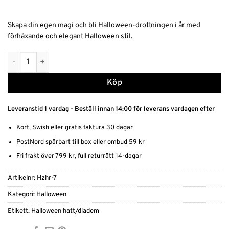
Skapa din egen magi och bli Halloween-drottningen i år med
förhäxande och elegant Halloween stil.
Magisk och Elegant Häxhatt med diadem mängd
Alternative:
Köp
Leveranstid 1 vardag - Beställ innan 14:00 för leverans vardagen efter
Kort, Swish eller gratis faktura 30 dagar
PostNord spårbart till box eller ombud 59 kr
Fri frakt över 799 kr, full returrätt 14-dagar
Artikelnr:
Hzhr-7
Kategori:
Halloween
Etikett:
Halloween hatt/diadem