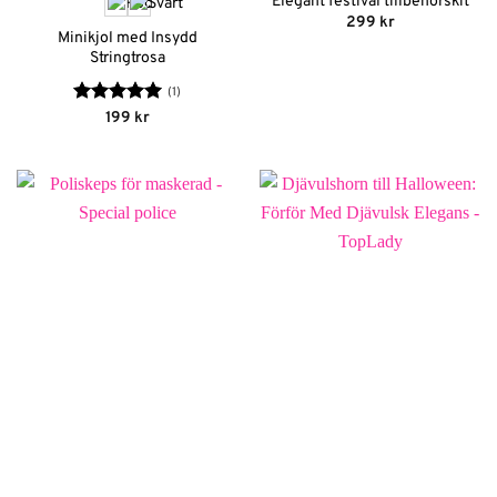
Elegant festival tillbehörskit
299
kr
Minikjol med Insydd
Stringtrosa
(1)
Betygsatt
5
199
kr
av 5