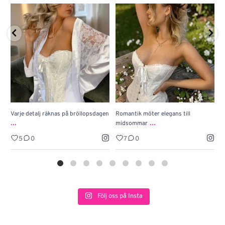
Varje detalj räknas på bröllopsdagen
Romantik möter elegans till
J
...
...
midsommar
w
5
0
7
0
Följ oss på Insta