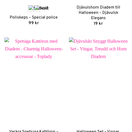
Djävulshorn Diadem till
Halloween – Djävulsk
Poliskeps – Special police
Elegans
99
kr
19
kr
Vackra Spetsiga Kattöron –
Halloween Set – Vingar,