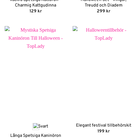
Charmig Kattgudinna
Treudd och Diadem
129
kr
299
kr
Elegant festival tillbehörskit
199
kr
Långa Spetsiga Kaninöron