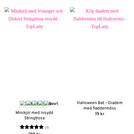
Halloween Bat – Diadem
med fladdermöss
Minikjol med Insydd
19
kr
Stringtrosa
(1)