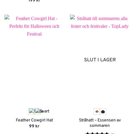
Betygsatt
5
199
kr
av 5
SLUT I LAGER
Stråhatt – Essensen av
Feather Cowgirl Hat
sommaren
99
kr