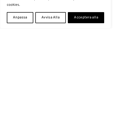
Om oss
cookies.
Story
Anpassa
Avvisa Alla
Acceptera alla
Kontakta oss
Blogg
Portfolio
Support
Influencers
Samarbeten Influencers