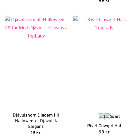
99
kr
priset
priset
var:
är:
199 kr.
99 kr.
Djävulshorn Diadem till
Halloween – Djävulsk
Rivet Cowgirl Hat
Elegans
99
kr
19
kr