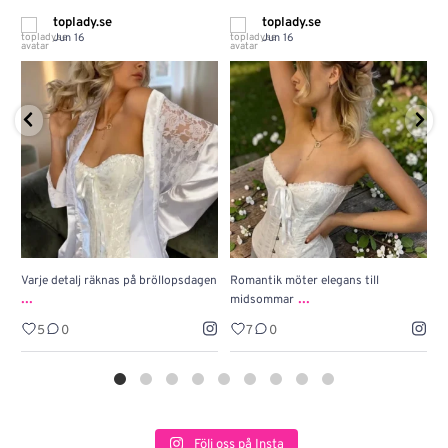
toplady.se
toplady.se
Jun 16
Jun 16
Varje detalj räknas på bröllopsdagen
Romantik möter elegans till
J
...
...
midsommar
w
5
0
7
0
Följ oss på Insta