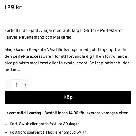
129
kr
Förtrollande Fjärilsvingar med Guldfärgat Glitter – Perfekta för
Fairytale evenemang och Maskerad!
Magiska och Eleganta: Våra fjärilsvingar med guldfärgat glitter är
den perfekta accessoaren för att förvandla dig till en förtrollande
älva på nästa maskerad eller fairytale-event. Se inspirationsbilder
nedan…
Fjärilsvingar med Guldfärgat Glitter mängd
Alternative:
Köp
Leveranstid 1 vardag - Beställ innan 14:00 för leverans vardagen efter
Kort, Swish eller gratis faktura 30 dagar
PostNord spårbart till box eller ombud 59 kr