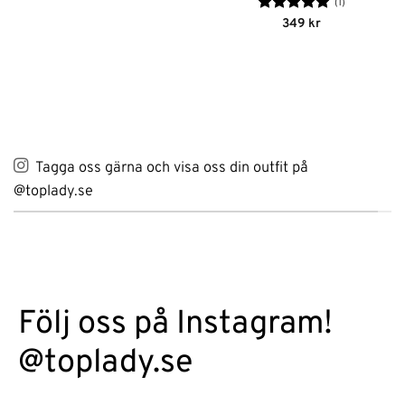
(1)
Betygsatt
5
349
kr
av 5
Tagga oss gärna och visa oss din outfit på
@toplady.se
Följ oss på Instagram!
@toplady.se