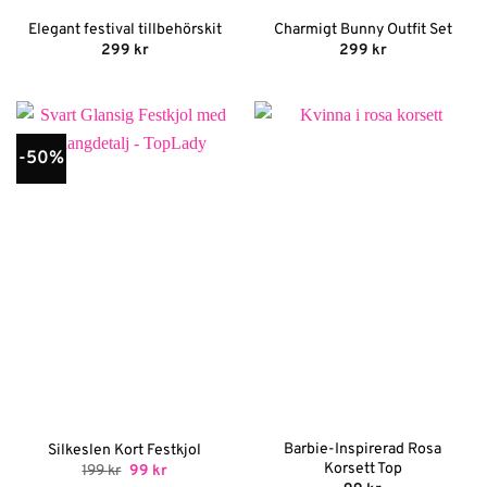
Elegant festival tillbehörskit
Charmigt Bunny Outfit Set
299
kr
299
kr
-50%
Barbie-Inspirerad Rosa
Silkeslen Kort Festkjol
Korsett Top
Det
Det
199
kr
99
kr
ursprungliga
nuvarande