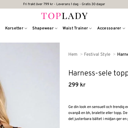
Fri frakt över 799 kr - Leverans 1 dag - Gratis 30 dagar
Korsetter
Shapewear
Waist Trainer
Accessoarer
Hem
Festival Style
Harne
Harness-sele top
299
kr
Ge din look en sensuell och trendig
ovanpå en bh, bralette eller topp. De
det justerbara bältet i midjan ger e