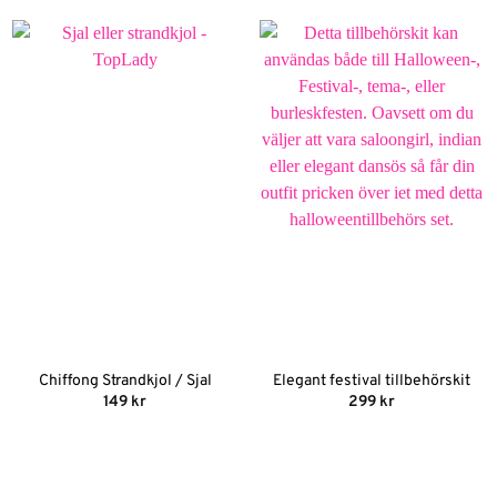
Chiffong Strandkjol / Sjal
Elegant festival tillbehörskit
149
kr
299
kr