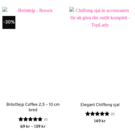
-30%
Brösttejp Coffee 2,5 – 10 cm
Elegant Chiffong sjal
bred
(1)
(1)
Betygsatt
5
149
kr
av 5
Betygsatt
5
Prisintervall:
69
kr
–
139
kr
69 kr
av 5
till