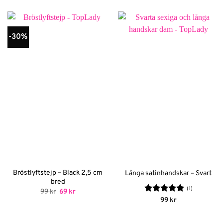
-30%
Bröstlyftstejp – Black 2,5 cm
Långa satinhandskar – Svart
bred
(1)
Det
Det
99
kr
69
kr
ursprungliga
nuvarande
Betygsatt
5
99
kr
priset
priset
av 5
var:
är:
99 kr.
69 kr.