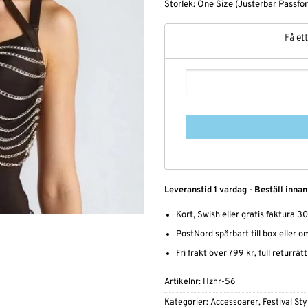
Storlek: One Size (Justerbar Passfo
Få et
Leveranstid 1 vardag - Beställ innan
Kort, Swish eller gratis faktura 3
PostNord spårbart till box eller 
Fri frakt över 799 kr, full returrät
Artikelnr:
Hzhr-56
Kategorier:
Accessoarer
,
Festival Sty