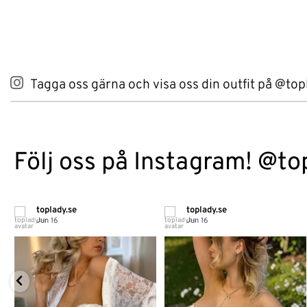
Tagga oss gärna och visa oss din outfit på @top
Följ oss på Instagram! @to
toplady.se
toplady.se
Jun 16
Jun 16