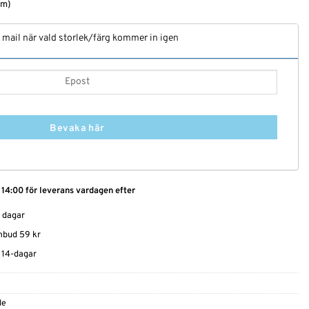
rm)
t mail när vald storlek/färg kommer in igen
Bevaka här
 14:00 för leverans vardagen efter
0 dagar
ombud 59 kr
t 14-dagar
le