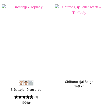
139 kr
Chiffong sjal Beige
149
kr
Brösttejp 10 cm bred
(3)
Betygsatt
199
kr
4.67
av 5