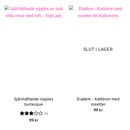
SLUT I LAGER
Självhäftande nipples
Diadem – Kattöron med
burlesque
rosetter
99
kr
(1)
Betygsatt
99
kr
3
av 5