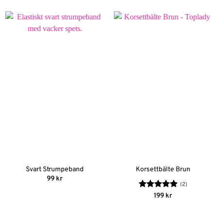
Svart Strumpeband
Korsettbälte Brun
99
kr
(2)
Betygsatt
5
199
kr
av 5