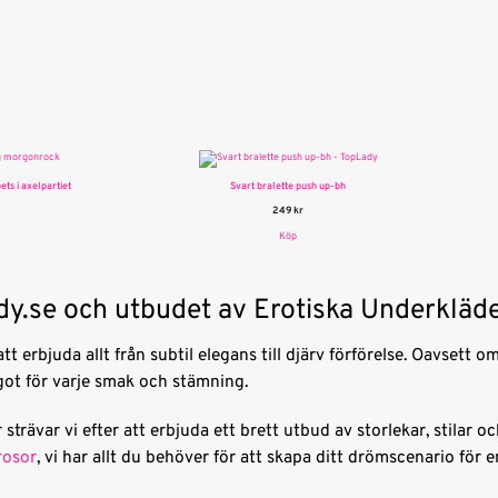
ts i axelpartiet
Svart bralette push up-bh
249
kr
Köp
y.se och utbudet av Erotiska Underkläd
tt erbjuda allt från subtil elegans till djärv förförelse. Oavsett o
ot för varje smak och stämning.
r strävar vi efter att erbjuda ett brett utbud av storlekar, stilar
rosor
, vi har allt du behöver för att skapa ditt drömscenario för e