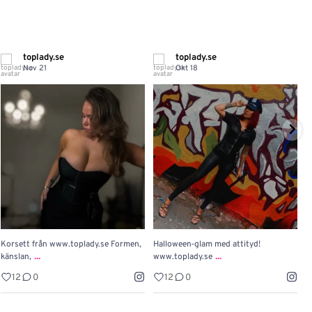
toplady.se
toplady.se
Nov 21
Okt 18
Korsett från www.toplady.se Formen,
Halloween‑glam med attityd!

...
...
känslan,
www.toplady.se
P
12
0
12
0