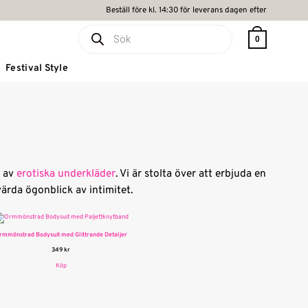
Beställ före kl. 14:30 för leverans dagen efter
Produktsökning
0
Festival Style
r av
erotiska underkläder
. Vi är stolta över att erbjuda en
ärda ögonblick av intimitet.
rmmönstrad Bodysuit med Glittrande Detaljer
349
kr
Köp