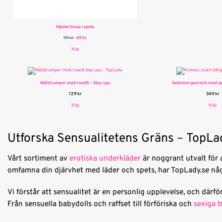
Hipstertrosa i spets
D
D
99
kr
69
kr
e
e
t
t
Köp
u
n
r
u
s
v
p
a
r
r
u
a
n
n
g
d
Nätstrumpor med rosett – Stay ups
Satinmorgonrock med spe
l
e
i
p
129
kr
349
kr
g
r
a
i
p
s
Köp
Köp
r
e
i
t
s
ä
e
r
t
:
v
6
Utforska Sensualitetens Gräns
–
TopLad
a
9
r
:
k
9
r
9
.
Vårt sortiment av
erotiska underkläder
är noggrant utvalt för a
k
r
omfamna din djärvhet med läder och spets, har TopLady.se någ
.
Vi förstår att sensualitet är en personlig upplevelse, och därfö
Från sensuella babydolls och raffset till förföriska och
sexiga t