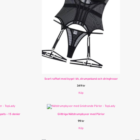
Svart raffset med bygel-bh, strumpeband och stringtrosor
349
kr
Köp
ets – 15 denier
Glittriga Nätstrumpbyxor med Pärlor
99
kr
Köp