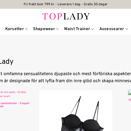
Fri frakt över 799 kr - Leverans 1 dag - Gratis 30 dagar
Korsetter
Shapewear
Waist Trainer
Accessoarer
Lady
att omfamna sensualitetens djupaste och mest förföriska aspekte
 är designade för att lyfta fram din inre glöd och skapa minnesv
O
 spetsmönster – Elegant
mpa