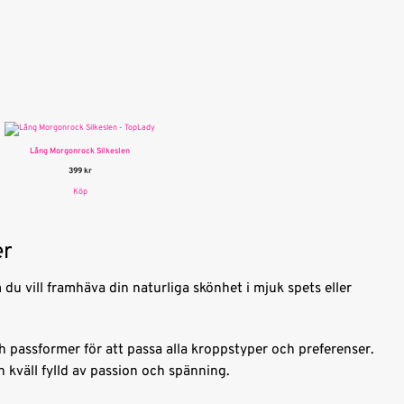
Lång Morgonrock Silkeslen
399
kr
Köp
er
m du vill framhäva din naturliga skönhet i mjuk spets eller
 och passformer för att passa alla kroppstyper och preferenser.
n kväll fylld av passion och spänning.