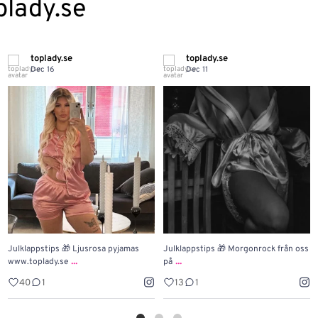
plady.se
toplady.se
toplady.se
Dec 16
Dec 11
Julklappstips 🎁 Ljusrosa pyjamas
Julklappstips 🎁 Morgonrock från oss
...
...
www.toplady.se
på
40
1
13
1