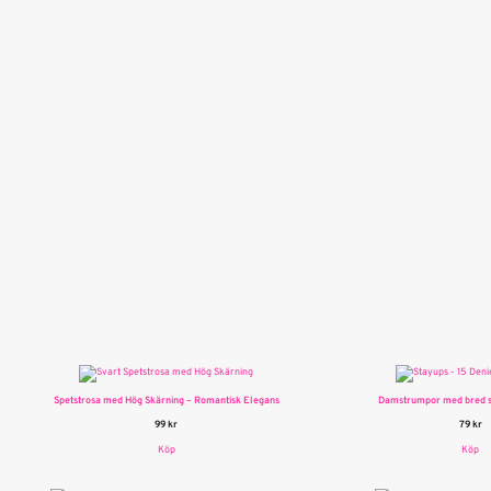
Spetstrosa med Hög Skärning – Romantisk Elegans
Damstrumpor med bred sp
99
kr
79
kr
Köp
Köp