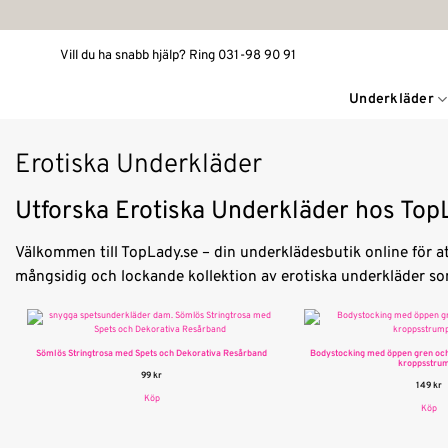
Skip
to
Vill du ha snabb hjälp? Ring 031-98 90 91
content
Underkläder
Erotiska Underkläder
Utforska
Erotiska Underkläder hos Top
Välkommen till TopLady.se – din underklädesbutik online för 
mångsidig och lockande kollektion av erotiska underkläder som
Sömlös Stringtrosa med Spets och Dekorativa Resårband
Bodystocking med öppen gren och
kroppsstru
99
kr
149
kr
Köp
Köp