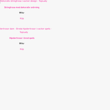
Stringtrosa med dekorativ snörning
99
kr
Köp
Hipstertrosor i bred spets
99
kr
Köp