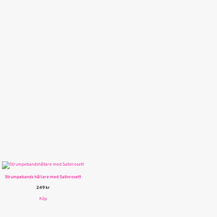
Strumpebands hållare med Satinrosett
249
kr
Köp