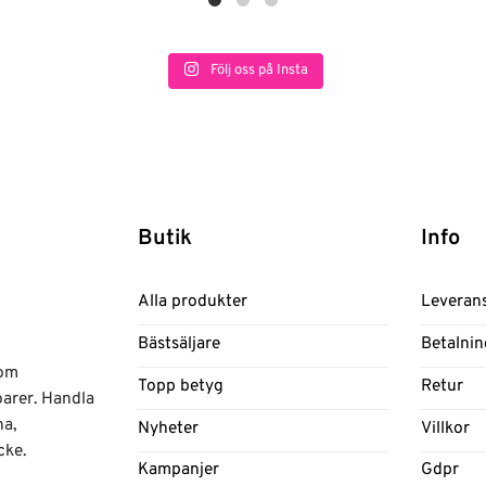
Följ oss på Insta
Butik
Info
Alla produkter
Leveran
Bästsäljare
Betalnin
nom
Topp betyg
Retur
oarer. Handla
na,
Nyheter
Villkor
cke.
Kampanjer
Gdpr