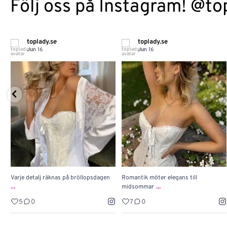
Följ oss på Instagram! @to
toplady.se
toplady.se
Jun 16
Jun 16
Varje detalj räknas på bröllopsdagen
Romantik möter elegans till
...
...
midsommar
5
0
7
0