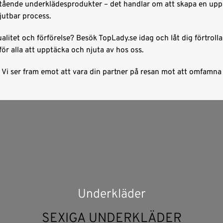
ående underklädesprodukter – det handlar om att skapa en upplev
jutbar process.
ualitet och förförelse? Besök TopLady.se idag och låt dig förtroll
 för alla att upptäcka och njuta av hos oss.
r. Vi ser fram emot att vara din partner på resan mot att omfamn
Underkläder
SEXIGA UNDERKLÄDER