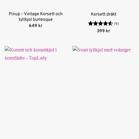
Pinup – Vintage Korsett och
Korsett dräkt
tyllkjol burlesque
(9)
649
kr
Betygsatt
399
kr
4.56
av 5