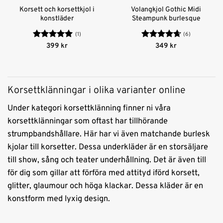
Korsett och korsettkjol i
Volangkjol Gothic Midi
konstläder
Steampunk burlesque
(1)
(6)
Betygsatt
5
Betygsatt
399
kr
349
kr
av 5
4.67
av 5
Korsettklänningar i olika varianter online
Under kategori korsettklänning finner ni våra
korsettklänningar som oftast har tillhörande
strumpbandshållare. Här har vi även matchande burlesk
kjolar till korsetter. Dessa underkläder är en storsäljare
till show, sång och teater underhållning. Det är även till
för dig som gillar att förföra med attityd iförd korsett,
glitter, glaumour och höga klackar. Dessa kläder är en
konstform med lyxig design.