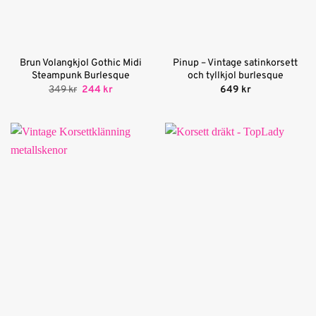
Brun Volangkjol Gothic Midi
Pinup – Vintage satinkorsett
Steampunk Burlesque
och tyllkjol burlesque
Det
Det
349
kr
244
kr
649
kr
ursprungliga
nuvarande
priset
priset
var:
är:
349 kr.
244 kr.