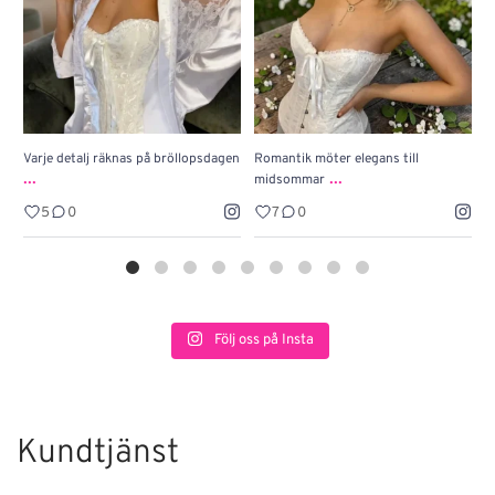
Varje detalj räknas på bröllopsdagen
Romantik möter elegans till
J
...
...
midsommar
w
5
0
7
0
Följ oss på Insta
Kundtjänst