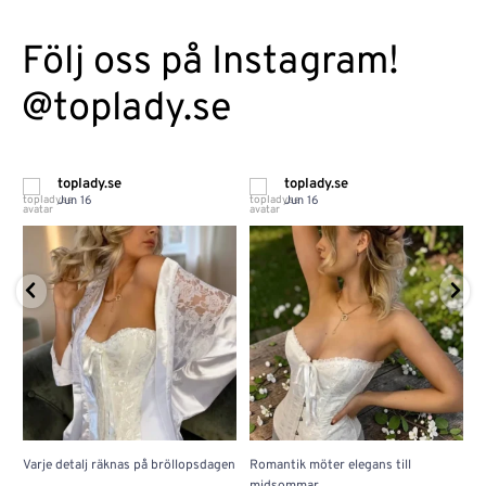
Följ oss på Instagram!
@toplady.se
toplady.se
toplady.se
Jun 16
Jun 16
Varje detalj räknas på bröllopsdagen
Romantik möter elegans till
J
...
...
midsommar
w