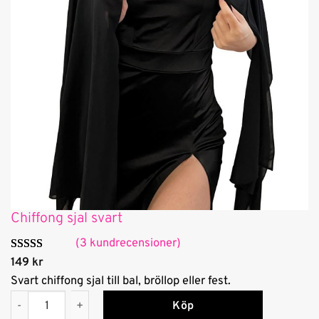
Chiffong sjal svart
(3 kundrecensioner)
Betygsatt
3
149
kr
5.00
av 5
Svart chiffong sjal till bal, bröllop eller fest.
Chiffong sjal svart mängd
baserat på
A
Köp
l
kundrecensio