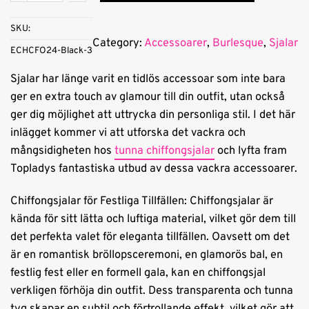
t
ner
e
SKU:
Category:
Accessoarer
, 
Burlesque
, 
Sjalar
r
ECHCFO24-Black-3
n
a
Sjalar har länge varit en tidlös accessoar som inte bara
t
ger en extra touch av glamour till din outfit, utan också
i
ger dig möjlighet att uttrycka din personliga stil. I det här
v
inlägget kommer vi att utforska det vackra och
e
mångsidigheten hos
tunna chiffongsjalar
och lyfta fram
:
Topladys fantastiska utbud av dessa vackra accessoarer.
Chiffongsjalar för Festliga Tillfällen: Chiffongsjalar är
kända för sitt lätta och luftiga material, vilket gör dem till
det perfekta valet för eleganta tillfällen. Oavsett om det
är en romantisk bröllopsceremoni, en glamorös bal, en
festlig fest eller en formell gala, kan en chiffongsjal
verkligen förhöja din outfit. Dess transparenta och tunna
tyg skapar en subtil och förtrollande effekt, vilket gör att