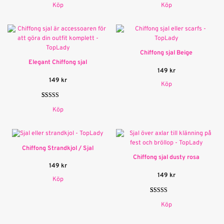
Köp
Köp
3.00
av
5.00
av 5
5
baserat på
baserat
kundrecension
på
kundrecension
Chiffong sjal Beige
Elegant Chiffong sjal
149
kr
149
kr
Köp
Betygsatt
1
Köp
5.00
av 5
baserat på
kundrecension
Chiffong Strandkjol / Sjal
Chiffong sjal dusty rosa
149
kr
149
kr
Köp
Betygsatt
2
Köp
5.00
av 5
baserat på