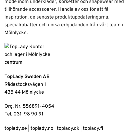
mode inom underkläder, korsetter och shapewear med
tillhörande accessoarer. Handla av oss för att få
inspiration, de senaste produktuppdateringarna,
specialrabatter och unika erbjudanden från vårt team i
Mölnlycke.
TopLady Sweden AB
Rådastocksvägen 1
435 44 Mölnlycke
Org. Nr. 556891-4054
Tel. 031-98 90 91
toplady.se
|
toplady.no
|
toplady.dk
|
toplady.fi