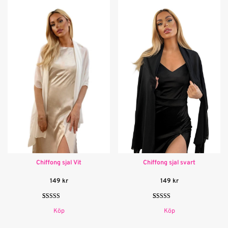
kundrecensioner
Chiffong sjal Vit
Chiffong sjal svart
149
kr
149
kr
Betygsatt
3
Betygsatt
3
Köp
Köp
5.00
av 5
5.00
av 5
baserat på
baserat på