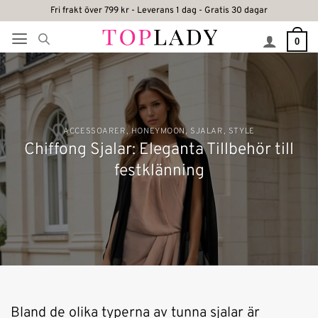
Skip
Fri frakt över 799 kr - Leverans 1 dag - Gratis 30 dagar
to
0
content
ACCESSOARER
,
HONEYMOON
,
SJALAR
,
STYLE
Chiffong Sjalar: Eleganta Tillbehör till
festklänning
Bland de olika typerna av tunna sjalar är