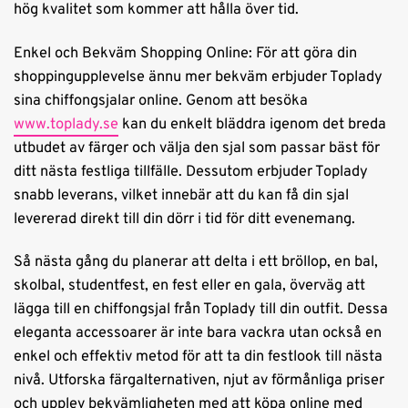
hög kvalitet som kommer att hålla över tid.
Enkel och Bekväm Shopping Online: För att göra din
shoppingupplevelse ännu mer bekväm erbjuder Toplady
sina chiffongsjalar online. Genom att besöka
www.toplady.se
kan du enkelt bläddra igenom det breda
utbudet av färger och välja den sjal som passar bäst för
ditt nästa festliga tillfälle. Dessutom erbjuder Toplady
snabb leverans, vilket innebär att du kan få din sjal
levererad direkt till din dörr i tid för ditt evenemang.
Så nästa gång du planerar att delta i ett bröllop, en bal,
skolbal, studentfest, en fest eller en gala, överväg att
lägga till en chiffongsjal från Toplady till din outfit. Dessa
eleganta accessoarer är inte bara vackra utan också en
enkel och effektiv metod för att ta din festlook till nästa
nivå. Utforska färgalternativen, njut av förmånliga priser
och upplev bekvämligheten med att köpa online med