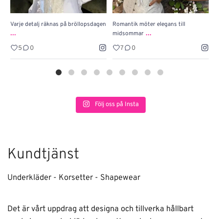
Varje detalj räknas på bröllopsdagen
Romantik möter elegans till
J
...
...
midsommar
w
5
0
7
0
Följ oss på Insta
Kundtjänst
Underkläder - Korsetter - Shapewear
Det är vårt uppdrag att designa och tillverka hållbart