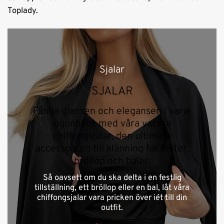
Toplady.
Sjalar
SJALAR
Fånga glansen och elegansen i varje
ögonblick med våra vackra
chiffongsjalar, den ultimata
accessoaren till klänning för fester,
bröllop och baler.
Så oavsett om du ska delta i en festlig
tillställning, ett bröllop eller en bal, låt våra
chiffongsjalar vara pricken över iét till din
outfit.