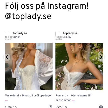
Följ oss på Instagram!
@toplady.se
toplady.se
toplady.se
Jun 16
Jun 16
Varje detalj räknas på bröllopsdagen
Romantik möter elegans till
J
...
...
midsommar
w
5
0
7
0