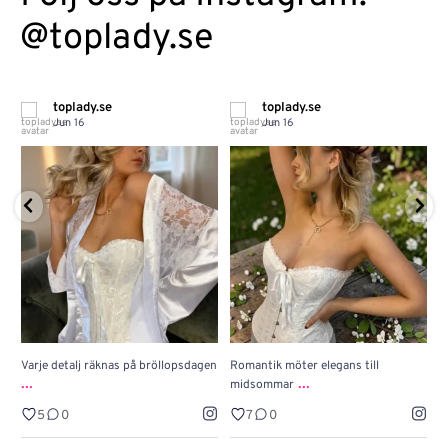
@toplady.se
toplady.se
toplady.se
Jun 16
Jun 16
Varje detalj räknas på bröllopsdagen
Romantik möter elegans till
J
...
...
midsommar
w
5
0
7
0