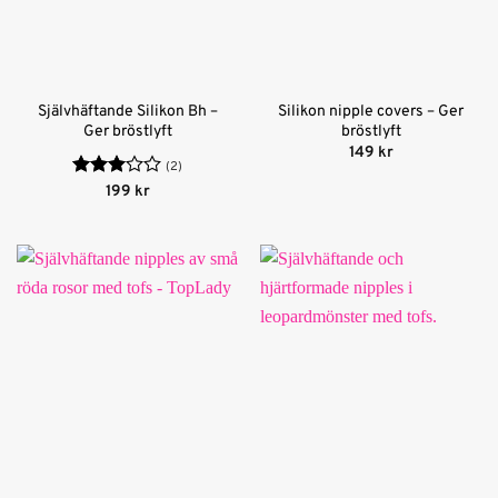
Självhäftande Silikon Bh –
Silikon nipple covers – Ger
Ger bröstlyft
bröstlyft
149
kr
(2)
Betygsatt
199
kr
3
av 5