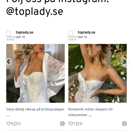
@toplady.se
toplady.se
toplady.se
Jun 16
Jun 16
Varje detalj räknas på bröllopsdagen
Romantik möter elegans till
J
...
...
midsommar
w
5
0
7
0