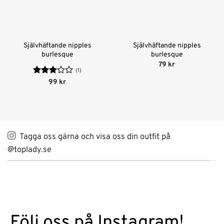
Självhäftande nipples
Självhäftande nipples
burlesque
burlesque
79
kr
(1)
Betygsatt
99
kr
3
av 5
Tagga oss gärna och visa oss din outfit på
@toplady.se
Följ oss på Instagram!