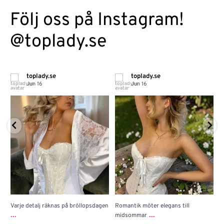
Följ oss på Instagram!
@toplady.se
toplady.se
toplady.se
Jun 16
Jun 16
Varje detalj räknas på bröllopsdagen
Romantik möter elegans till
J
...
...
midsommar
w