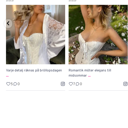
Varje detalj räknas på bröllopsdagen
Romantik möter elegans till
...
...
midsommar
5
0
7
0