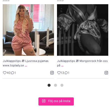
Julklappstips 🎁 Ljusrosa pyjamas
Julklappstips 🎁 Morgonrock från oss
...
...
www.toplady.se
på
40
1
13
1
Följ oss på Insta