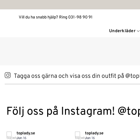
Skip
to
Vill du ha snabb hjälp? Ring 031-98 90 91
content
Underkläder
Tagga oss gärna och visa oss din outfit på @top
Följ oss på Instagram! @to
toplady.se
toplady.se
Jun 16
Jun 16