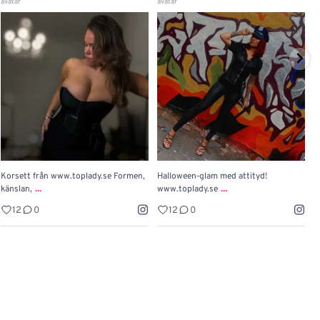
Korsett från www.toplady.se Formen,
Halloween‑glam med attityd!

...
...
känslan,
www.toplady.se
P
12
0
12
0