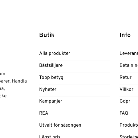
Butik
Info
Alla produkter
Leveran
Bästsäljare
Betalnin
nom
Topp betyg
Retur
oarer. Handla
na,
Nyheter
Villkor
cke.
Kampanjer
Gdpr
REA
FAQ
Utvalt för säsongen
Produkt
Lägst pris
Storleks