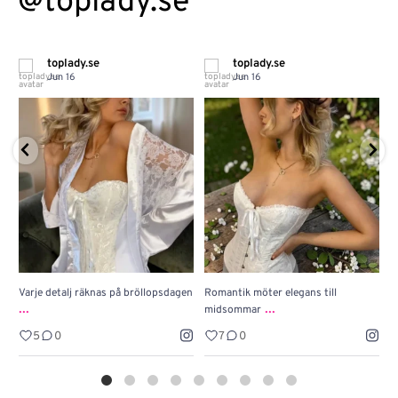
@toplady.se
toplady.se
toplady.se
Jun 16
Jun 16
Varje detalj räknas på bröllopsdagen
Romantik möter elegans till
J
...
...
midsommar
w
5
0
7
0