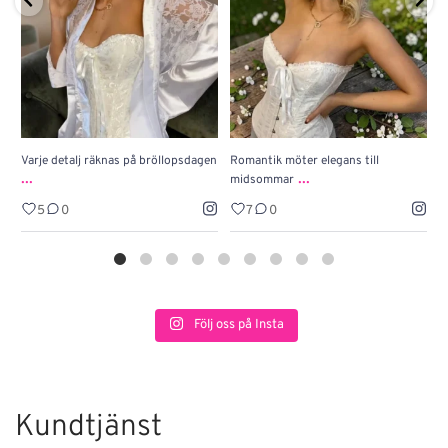
Varje detalj räknas på bröllopsdagen
Romantik möter elegans till
J
...
...
midsommar
w
5
0
7
0
Följ oss på Insta
Kundtjänst